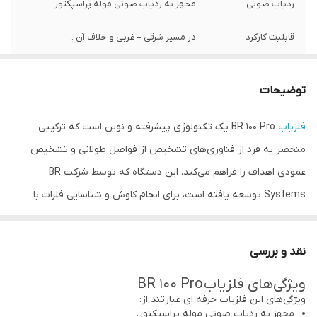
ردیاب صوتی
مجهز به ردیاب صوتی موله پراسپکتور .
قابلیت کارکرد
در مسیر شرقی – غربی و خلاف آن .
اصالت کالا
اصل
توضیحات
عمق شعاع زن
عمق مفید 50 متر درون زمین یا دیوار .
فلزیاب
BR 100 Pro یک تکنولوژی پیشرفته و نوین است که ترکیبی
حساسیت
قابلیت تنظیم میزان حساسیت دستگاه در بازه 0
منحصر به فرد از فناوری‌های تشخیص از فواصل طولانی و تشخیص
تا 100 .
عمودی اهداف را فراهم می‌کند. این دستگاه که توسط شرکت BR
قدرت تشخیص
شعاع عملکرد 3 الی 5 کیلومتری .
Systems توسعه یافته است، برای انجام کاوش و شناسایی فلزات با
ارزش بسیار مناسب است.
کاربران دستگاه BR 100 Pro، می توانند با استفاده از این
شعاع زن
به
نقد و بررسی
سرعت و با دقت بیشتری به اهداف ارزشمند و گنجینه های گرانبها دست
ویژگی‌های فلزیاب BR 100 Pro
یابند.
ویژگی‌های این فلزیاب حرفه ای عبارتند از:
این
ردیاب فرکانسی
با ارائه تکنیک‌های متنوع و پیشرفته، تمامی نیازهای
مجهز به ردیاب صوتی موله پراسپکتور.