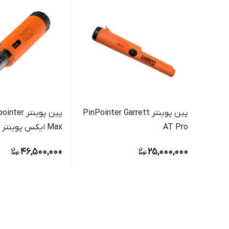
پین پوینتر PinPointer Garrett
پین پوینتر 
AT Pro
Max ایکس پوینتر مکس
46,500,000
25,000,000