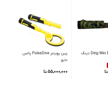
فلزیاب Ding Wei Bang دینگ
پین پوینتر PulseDive پالس
دایو
5000
000,000
0,000
55,000,000