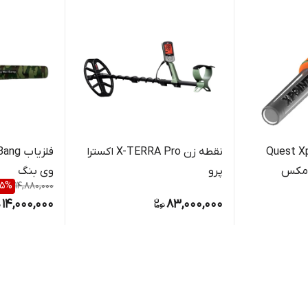
Quest Xpointer
نقطه زن X-TERRA Pro اکسترا
پرو
وی بنگ
5
%
14,880,000
14,000,000
83,000,000