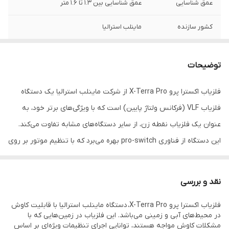
عمق شناسایی
عمق شناسایی بین 1.3 تا 1.6 متر
کشور سازنده
ماینلب استرالیا
هشدار لرزشی
دارای چراغ و هشدار لرزشی (ویبره)
توضیحات
وزن
1.3 کیلوگرم
فلزیاب اکسترا پرو X-Terra Pro از شرکت ماینلب استرالیا یک دستگاه
لوازم جانبی
دارای هدفون سیمی و بدون سیم، دارای
فلزیاب VLF (فرکانس ولتاژ پایین) است که با ویژگی‌های برتر خود، به
چندین سایز کویل
عنوان یک فلزیاب نقطه زن، از سایر دستگاه‌های مشابه تفاوت می‌کند.
صفحه نمایش
دارای صفحه نمایش واضح و کنترل
این دستگاه از فناوری pro-switch بهره می‌برد که با تنظیم موتور بر روی
فرکانس‌های دریافتی و ارسالی، کنترل و تقویت کاوش را امکان‌پذیر
اصالت کالا
اصل
می‌سازد.
نقد و بررسی
تنظیمات
دارای تنظیمات مختلف برای انواع مناطق
اکسترا پرو X-Terra Pro به عنوان یک سیستم فلزیابی طراحی شده است
فلزیاب اکسترا پرو X-Terra Pro، دستگاه ماینلب استرالیا با قابلیت کاوش
که در مراحل کشف اشیای مدفون یا فلزات ارزشمند داخل زمین، با دقت و
مقاوت در برابر آب و
ضد آب تا عمق 5 متر
در محیط‌های آبی و زمینی می‌باشد. این فلزیاب در زمین‌هایی که با
غبار
حساسیت ویژه، بازدهی مفید و پردازش اطلاعات را فراهم می‌کند. این
مشکلات کاوش مواجه هستند، توانایی اجرای تنظیمات ویژه‌ای بر اساس