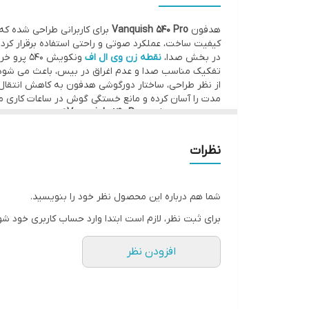
هدفون
Vanquish 540 Pro
علاوه بر کاربرد تخصصی، برای
هدفون
Vanquish 540 Pro
برای کاربرانی طراحی شده ک
محسوب می‌شود.
کیفیت ساخت، عملکرد صوتی و راحتی استفاده برقرار کرد
در بخش صدا،
نقطه زن وی ال اف
ونکویش 
تفکیک مناسب صدا و عدم اغراق در بیس، باعث می شود 
از نظر طراحی، ساختار دورگوشی هدفون به کاهش انتقال ص
مدت را آسان کرده و مانع خستگی گوش در ساعات کاری م
در مجموع، هدفون
Vanquish 540 Pro
گزینه ای منطقی 
هزینه ای معقول، کیفیتی رضایت بخش دریافت کنند.
شرکت اهورا دتکتور همواره در تلاش است تا بهترین خدمات
نظرات
داشته باشید در صورت عدم موجودی هر محصول امکان
شما هم درباره این محصول نظر خود را بنویسید.
برای ثبت نظر، لازم است ابتدا وارد حساب کاربری خود شو
افزودن نظر