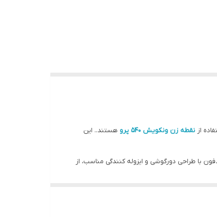
فاده از
نقطه زن ونکویش 540 پرو
هستند.. این
فون با طراحی دورگوشی و ایزوله کنندگی مناسب، از
د.
. طراحی ارگونومیک و وزن مناسب هدفون نیز امکان