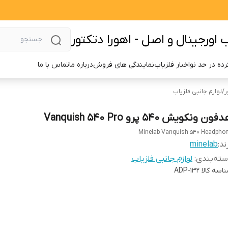
اورجینال و اصل - اهورا دتکتور
ده در حد نو
اخبار فلزیاب
نمایندگی های فروش
درباره ما
تماس با ما
ر
/
لوازم جانبی فلزیاب
ون ونکویش 540 پرو Vanquish 540 Pro
Minelab Vanquish 540 Headpho
ند:
minelab
ته‌بندی
:
لوازم جانبی فلزیاب
اسه کالا
ADP-132