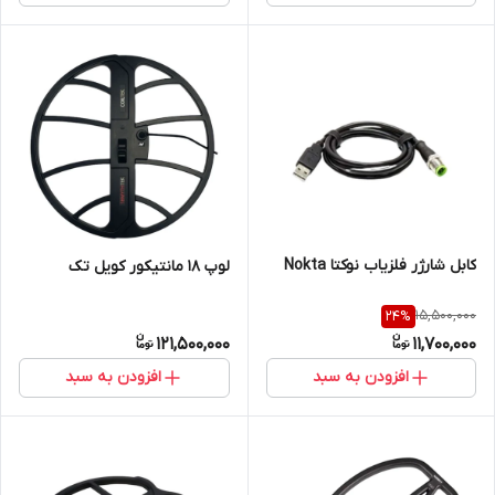
کابل شارژر فلزیاب نوکتا Nokta
لوپ 18 مانتیکور کویل تک
15,500,000
24
%
121,500,000
11,700,000
افزودن به سبد
افزودن به سبد