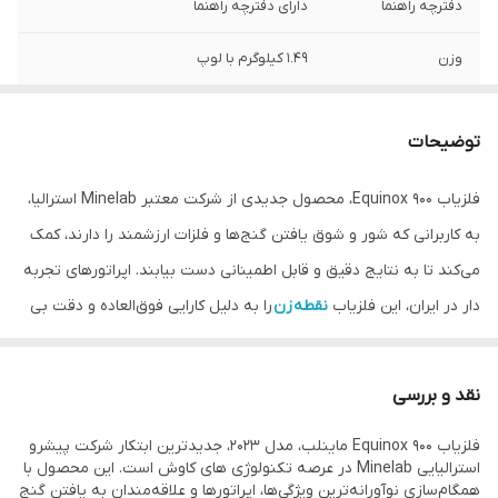
دفترچه راهنما
دارای دفترچه راهنما
وزن
1.49 کیلوگرم با لوپ
عمق شناسایی
1.5 تا 1.9 متر
توضیحات
مقاوت در برابر آب و
استفاده تا عمق 5 متر زیر آب
غبار
فلزیاب Equinox 900، محصول جدیدی از شرکت معتبر Minelab استرالیا،
به کاربرانی که شور و شوق یافتن گنج‌ها و فلزات ارزشمند را دارند، کمک
جنس
جنس بدنه فیبر کربن
می‌کند تا به نتایج دقیق و قابل اطمینانی دست بیابند. اپراتورهای تجربه‌
تفکیک
دارای تفکیک عالی فلزات
دار در ایران، این فلزیاب
نقطه زن
را به دلیل کارایی فوق‌العاده و دقت بی
نظیرش ستوده‌اند.
نوع باتری
باتری Lithium-ion
Minelab با استفاده از خلاقیت‌های ارزنده‌ای که در ساخت Equinox 800
نقد و بررسی
اصالت کالا
اصل
به کار برده بود، نسخه پیشرفته‌تر Equinox 900 را تولید کرده که
فلزیاب Equinox 900 ماینلب، مدل 2023، جدیدترین ابتکار شرکت پیشرو
ویژگی‌های برجسته‌تری دارد. با فناوری Multi-IQ، Equinox 900 می‌تواند به
عمر باتری
12 ساعت کار مفید
استرالیایی Minelab در عرصه تکنولوژی های کاوش است. این محصول با
صورت همزمان مختلف فلزات را شناسایی کند، که این مورد در بین
همگام‌سازی نوآورانه‌ترین ویژگی‌ها، اپراتورها و علاقه‌مندان به یافتن گنج