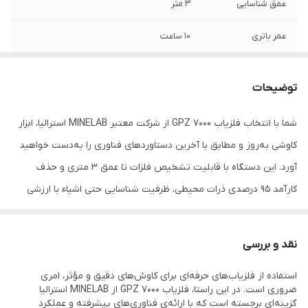
عمق شناسایی
3 متر
عمر باتری
10 ساعت
صفحه نمایش
منوی LCD رنگی
توضیحات
تشخیص
سکه، عتیقه جات، طلا، جواهرات و طلای خام
شما با انتخاب فلزیاب GPZ 7000 از شرکت معتبر MINELAB استرالیا، ابزار
زبان
انگلیسی و عربی
کاوشی به‌روز و مطابق با آخرین دستاوردهای فناوری را به‌دست خواهید
وزن
3.320 کیلو گرم
آورد. این دستگاه با قابلیت تشخیص فلزات تا عمق 3 متری و حذف
کارآمد 95 درصدی ذرات محیطی، ظرفیت شناسایی حتی اشیاء با ارزشی
اصالت کالا
اصل
همچون کوچک‌ترین قطعات طلا (just gold) را داراست. این محصول،
دفترچه راهنما
دفترچه فارسی و انگلیسی
برترین و به‌روزترین نسخه یافت‌شده پس از GPX 5000 بوده و به لطف
نقد و بررسی
چیدمان نوآورانه‌اش، به شناسایی فلزات در مناطق ناهموار و حذف
انواع کویل
کویل 19 اینچ و 14 اینچ
استفاده از فلزیاب‌های حرفه‌ای برای کاوش‌های دقیق و مؤثر، امری
بی‌نظیر پارازیت‌ها می‌پردازد.
ضروری است. در این راستا، فلزیاب GPZ 7000 از MINELAB استرالیا
هدفون وایرلس
هدفون بی سیم VR-30 با قدرت زیاد که برای
دستگاه فلزیاب GPZ 7000 را می‌توانید از طریق شرکت اهورا دتکتور
گزینه‌ای برجسته است که با ارائه‌ی فناوری‌های پیشرفته و عملکرد