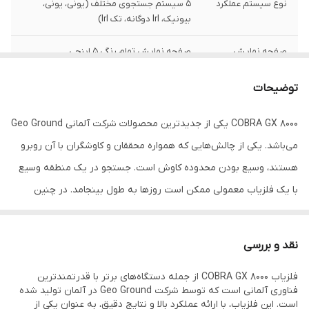
نوع سیستم عملکرد
5 سیستم جستجوی مختلف (یونی، یونی،
بیونیک، lrl دوگانه، تک lrl)
صفحه نمایش
صفحه نمایش تمام رنگی ۵ اینچی
زبان
پشتیبانی از چند زبان (آلمانی، فرانسوی،
توضیحات
انگلیسی، عربی، روسی)
COBRA GX 8000 یکی از جدیدترین محصولات شرکت آلمانی Geo Ground
کابل شارژ
شامل آداپتور شارژر
می‌باشد. یکی از چالش‌هایی که همواره محققان و کاوشگران با آن روبرو
دفترچه راهنما
دفترچه راهنمای کاربری
هستند، وسیع بودن محدوده کاوش است. جستجو در یک منطقه وسیع
با یک فلزیاب معمولی ممکن است روزها به طول بینجامد. در چنین
مقاوت در برابر آب و
کیسه ضد آب و ضد ضربه
غبار
شرایطی، استفاده از یک فلزیاب با آنتن راداری برای تعیین مکان دفینه،
راه حلی کارآمد به نظر می‌آید. COBRA GX 8000 با بهره‌مندی از آخرین
عمق شناسایی
40 متر
نقد و بررسی
تکنولوژی‌های جهانی توانسته است به یکی از بهترین دستگاه‌های
تشخیص
تشخیص انواع فلزات گرانبها
فلزیاب COBRA GX 8000 از جمله دستگاه‌های برتر با قدرتمندترین
گنج‌یاب در بازار جهانی تبدیل شود. این دستگاه با مجموعه‌ای از
فناوری آلمانی است که توسط شرکت Geo Ground در آلمان تولید شده
فناوری‌های پیشرفته به یک فلزیاب حرفه‌ای تبدیل شده است که تمامی
است. این فلزیاب، با ارائه عملکرد بالا و نتایج دقیق، به عنوان یکی از
اصالت کالا
اصل