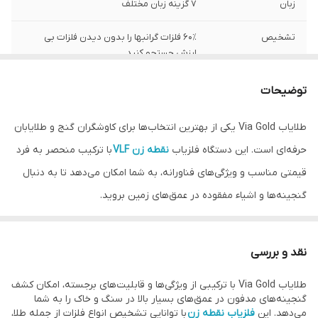
زبان
7 گزینه زبان مختلف
تشخیص
۶۰٪ فلزات گرانبها را بدون دیدن فلزات بی
ارزش جستجو کنید
نوع باتری
دارای باتری قابل شارژ
توضیحات
اصالت کالا
اصل
طلایاب Via Gold یکی از بهترین انتخاب‌ها برای کاوشگران گنج و طلایابان
حرفه‌ای است. این دستگاه فلزیاب
نقطه زن VLF
با ترکیب منحصر به فرد
قیمتی مناسب و ویژگی‌های فناورانه، به شما امکان می‌دهد تا به دنبال
گنجینه‌ها و اشیاء مفقوده در عمق‌های زمین بروید.
طلایاب Via Gold با توانایی خود، می‌تواند در تونل‌هایی با اعماق 30
سانتی متر تا 2.5 متر به دنبال گنجینه‌های عمیق‌تر از هر زمینه‌ای بگردد.
نقد و بررسی
این ابزار با دقت و کارایی بالا، اشیاء نظیر طلا، نقره، برنز، مجسمه، تک سکه
طلایاب Via Gold با ترکیبی از ویژگی‌ها و قابلیت‌های برجسته، امکان کشف
و حتی گنجینه‌های مدفون در مقبره‌ها و اتاق‌های زیرزمینی را بدون گم
گنجینه‌های مدفون در عمق‌های بسیار بالا در سنگ و خاک را به شما
شدن در عمق زمین، شناسایی می‌کند. کارشناسان اهورا دتکتور این
می‌دهد. این
فلزیاب نقطه زن
با توانایی تشخیص انواع فلزات از جمله طلا،