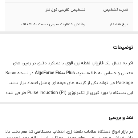
قدرت تشخیص
تشخیص تقریبی نوع فلز
نوع هشدار
واکنش متفاوت صوتی نسبت به اهداف
نوع تکنولوژی
Ultra-Fine Pulse Induction – حساس به
اهداف کوچک و دقیق
توضیحات
صفحه نمایش
LCD سیاه‌ سفید 2.7″ با رزولوشن 400×240
اگر به دنبال یک
فلزیاب نقطه زن قوی
با عملکرد دقیق در زمین های
پیکسل
معدنی و حساس به طلا هستید،
AlgoForce E1500 Plus
در نسخه Basic
حالت های جستجو
Ultra-Fine - Fine - Normal - Large
Package می تواند یکی از گزینه های حرفه ای و قابل اعتماد بازار باشد.
این دستگاه با بهره گیری از تکنولوژی Pulse Induction (PI) طراحی شده
و تمرکز اصلی آن بر تشخیص دقیق اهداف فلزی، به ویژه قطعات کوچک
طلا است.
نقد و بررسی
نقطه زن الگوفورس مدل بیسیک در دسته
انواع دستگاه طلایاب نقطه
در بازار انواع دستگاه طلایاب نقطه زن، انتخاب دستگاهی که هم دقت بالا
زن
قرار می گیرد و برای کاوشگرانی مناسب است که به دقت، پایداری
داشته باشد و هم در زمین های معدنی عملکرد پایدار ارائه دهد، اهمیت