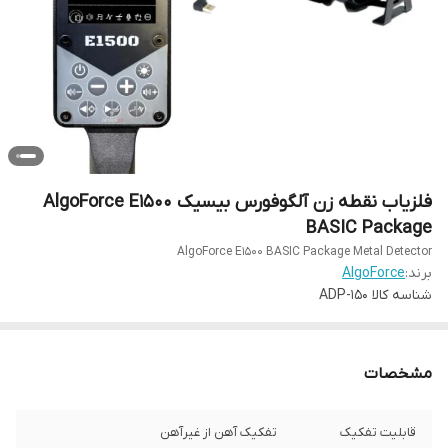
فلزیاب نقطه زن آلگوفورس بیسیک AlgoForce E1500
BASIC Package
AlgoForce E1500 BASIC Package Metal Detector
برند:
AlgoForce
شناسه کالا
ADP-150
مشخصات
قابلیت تفکیک
تفکیک آهن از غیرآهن