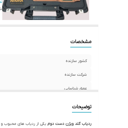
ا
ن
شن
فن
وز
زب
مشخصات
کشور سازنده
شرکت سازنده
عمق شناسایی
شعاع کاوش
توضیحات
اهدف شناسایی
ردیاب گلد ویژن دست دوم
یکی از ردیاب های محبوب و اق