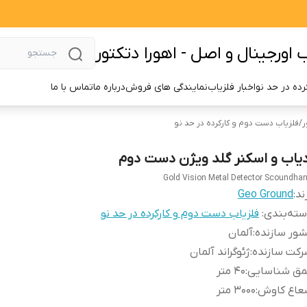
اورجینال و اصل - اهورا دتکتور
ده در حد نو
اخبار فلزیاب
نمایندگی های فروش
درباره ما
تماس با ما
ر
/
فلزیاب دست دوم و کارکرده در حد نو
دیاب و اسکنر گلد ویژن دست دوم
Gold Vision Metal Detector Scoundha
ند:
Geo Ground
ته‌بندی
:
فلزیاب دست دوم و کارکرده در حد نو
ور سازنده
:
آلمان
رکت سازنده
:
ژئوگراند آلمان
مق شناسایی
:
40 متر
عاع کاوش
:
3000 متر