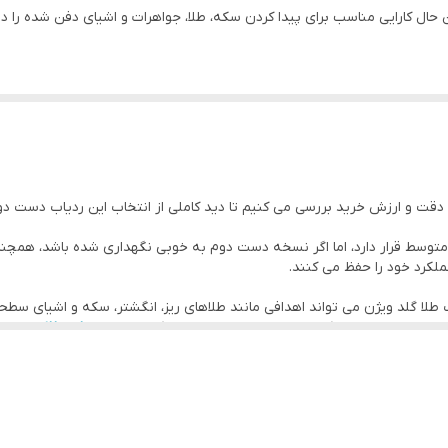
ردیاب و اسکنر
ال کارایی مناسب برای پیدا کردن سکه، طلا، جواهرات و اشیای دفن شده را د
3200 گرم
ابل تنظیم، برای افراد مبتدی تا کاربران نیمه حرفه ای مناسب است. گلد ویژ
(8 زبان) فارسی
ی دهد.
مت بسیار مناسب آن نسبت به ردیاب های آکبند است. کاربران می توانند با 
 دقت و ارزش خرید بررسی می کنیم تا دید کاملی از انتخاب این ردیاب دست دو
یر آهنی
متوسط قرار دارد، اما اگر نسخه دست دوم به خوبی نگهداری شده باشد، همچنا
لکرد خود را حفظ می کنند.
تلف
لا گلد ویژن می تواند اهدافی مانند طلاهای ریز، انگشتر، سکه و اشیای سطحی
ده عادی و تفریحی کاملا مناسب است. با اهورا دتکتور
خرید ردیاب طلا
هوشندان
ا در عمق های سبک تا متوسط شناسایی کند.
 های معمولی کارایی قابل توجهی دارد، اما برای اهداف بزرگ یا عمق های زیاد، 
ینه کم عملکرد قابل قبول ارائه دهد،
گلد ویژن دست دوم
دقیقا همان چیزی است
ا است و برای کسانی که می خواهند با هزینه کم جستجو را شروع کنند عالی ا
آن
اقتصادی آن است.