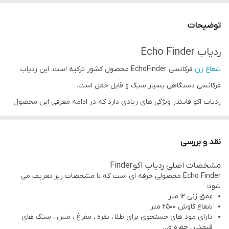
توضیحات
ردیاب Echo Finder
شعاع زن
فرکانسی EchoFinder محصول کشور ترکیه است. این ردیاب
فرکانسی دستگاهی بسیار سبک و قابل حمل است.
ردیاب اکو فایندر ویژگی های زیادی دارد که در ادامه معرفی این محصول
به آن می پردازیم. این
ردیاب
حرفه ای وزن بسیار سبکی دارد و با قابلیت
جا گیری راحت مشکلات حمل و نقل را برای شما عزیزان حل کرده است.
نقد و بررسی
ردیاب فرکانسی
اکو فایندر امکان فعالیت در تمامی محیط ها از جمله
مشخصات اصلی ردیاب اکو Finder
کویری و شنی، مرطوب و بارانی و جنگلی و کوهستانی و... را دارد.
Echo Finder محصولی حرفه ای است که با مشخصات زیر تعریف می
دستگاه فلزیاب Echo فایندر توانایی حذف تمامی ذرات آلوده ی معدنی را
شود:
عمق زنی 12 متر
دارد.
شعاع کاوش 2500 متر
برخی ویژگی های فلزیاب اکوفایندر Echo Finder
دارای مود های جستجوی برای طلا ، نقره ، مفرغ ، مس ، سنگ های
قیمتی ، حفره و…