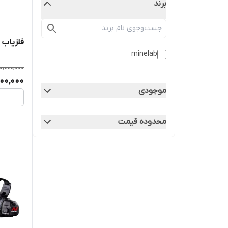
برند
فلزیاب GPX 5000 جی پی ایکس 5000
minelab
0,000,000
000,000
موجودی
محدوده قیمت