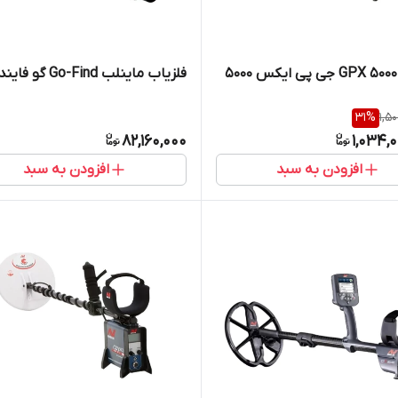
فلزیاب ماینلب Go-Find گو فایند 66
31
%
1,50
82,160,000
1,034,
افزودن به سبد
افزودن به سبد