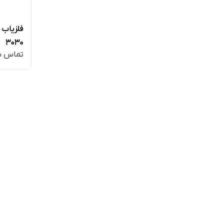
3030
تماس ب