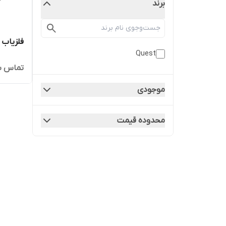
برند
فلزیاب QUEST V 80 کوئست 80
Quest
تماس ب
موجودی
محدوده قیمت