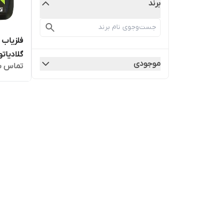
برند
گلادیاتو
موجودی
تماس ب