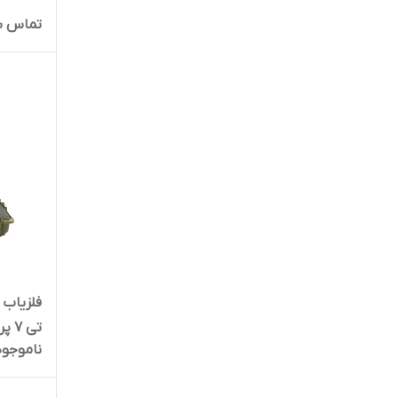
تماس ب
تی 7 پرو
ناموجود