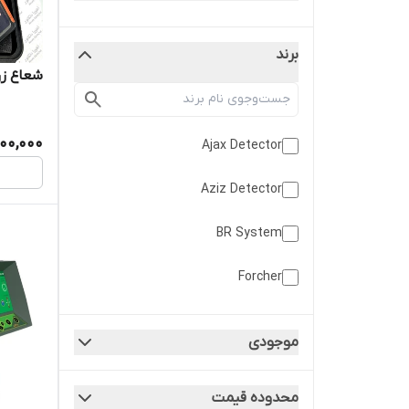
برند
شعاع زن فرک
00,000
Ajax Detector
Aziz Detector
BR System
Forcher
Geo Ground
موجودی
Hakan Detector
محدوده قیمت