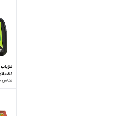
گلادیاتو
تماس ب