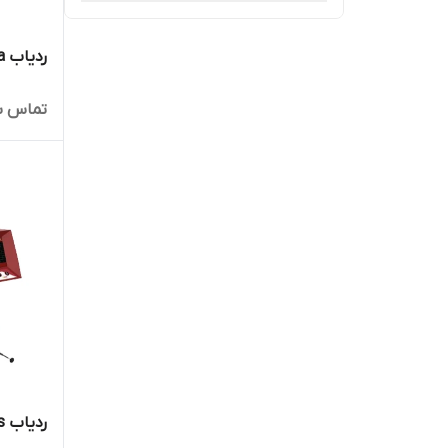
ردیاب Ajax Electra آژکس الکترا
تماس ب
ردیاب Ajax Ares آژاکس آرس