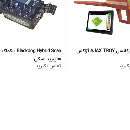
ردیاب فرکانسی AJAX TROY آژاکس
Blackdog Hybrid Scan بلکداگ
هایبرید اسکن
گیرید
تماس بگیرید