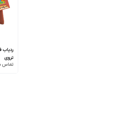
تروی
تماس ب