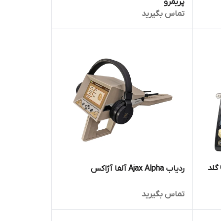
پریمرو
تماس بگیرید
ردیاب فلزات Gold Hunter Smart گلد
ردیاب Ajax Alpha آلفا آژاکس
تماس بگیرید