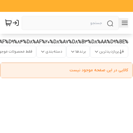
%DA%AF%D9%84%D8%AF%20%D8%A7%D8%B3%D8%AA%D9%BE
پربازدیدترین
برندها
دسته‌بندی
فقط محصولات موجو
کالایی در این صفحه موجود نیست