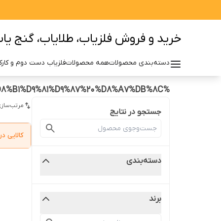
خرید و فروش فلزیاب، طلایاب، گنج یاب 
دسته‌بندی محصولات
همه محصولات
فلزیاب دست دوم و کارکر
%D9%86%D9%82%D8%B7%D9%87%20%D8%B2%D9%86%20%D9%87%D8%A7%DB%8C%20%D8%AD%D8%B1%D9%81%D9%87%20%D8%A7%DB%8C
مرتب‌سازی
جستجو در نتایج
کالایی 
دسته‌بندی
برند