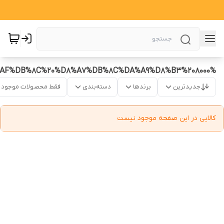
%D9%81%D9%84%D8%B2%DB%8C%D8%A7%D8%A8%20%D8%AC%DB%8C%20%D8%AF%DB%8C%20%D8%A7%DB%8C%DA%A9%D8%B3%208000
جدیدترین
برندها
دسته‌بندی
فقط محصولات موجود
کالایی در این صفحه موجود نیست